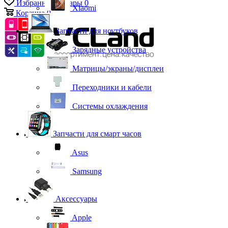
Избранные товары
0
Xiaomi
Корзина
0
Запчасти для ноутбуков
Зарядные устройства
Матрицы/экраны/дисплеи
Переходники и кабели
Системы охлаждения
Запчасти для смарт часов
Asus
Samsung
Аксессуары
Apple