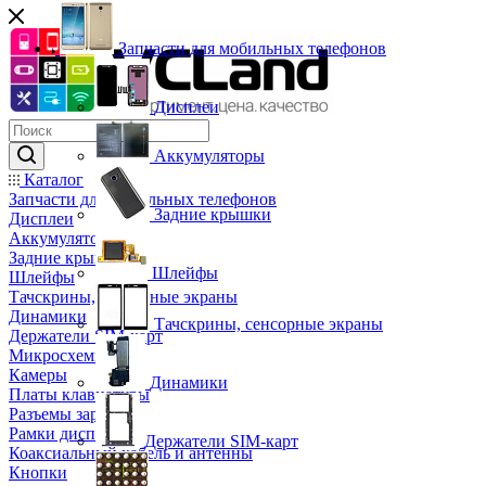
Запчасти для мобильных телефонов
Дисплеи
Аккумуляторы
Каталог
Запчасти для мобильных телефонов
Задние крышки
Дисплеи
Аккумуляторы
Задние крышки
Шлейфы
Шлейфы
Тачскрины, сенсорные экраны
Динамики
Тачскрины, сенсорные экраны
Держатели SIM-карт
Микросхемы
Камеры
Динамики
Платы клавиатуры
Разъемы зарядки
Рамки дисплея
Держатели SIM-карт
Коаксиальный кабель и антенны
Кнопки