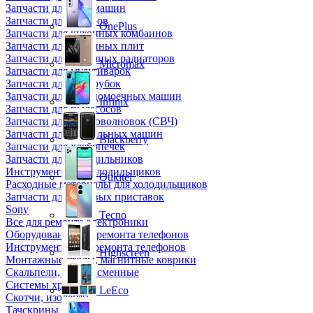
Запчасти для кофемашин
Запчасти для кулеров
OnePlus
Запчасти для кухонных комбаинов
Запчасти для кухонных плит
Запчасти для масляных радиаторов
Micromax
Запчасти для мультиварок
Запчасти для мясорубок
Запчасти для посудомоечных машин
Infinix
Запчасти для пылесосов
Запчасти для микроволновок (СВЧ)
Запчасти для стиральных машин
Blackberry
Запчасти для хлебопечек
Запчасти для холодильников
Инструмент для холодильщиков
Oukitel
Расходные материалы для холодильщиков
Запчасти для игровых приставок
Sony
Tecno
Все для ремонта электроники
Оборудование для ремонта телефонов
Инструменты для ремонта телефонов
Highscreen
Монтажные столы, магнитные коврики
Скальпели, лезвия сменные
Системы хранения
LeEco
Скотчи, изолента
Тачскрины