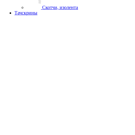
Скотчи, изолента
Тачскрины