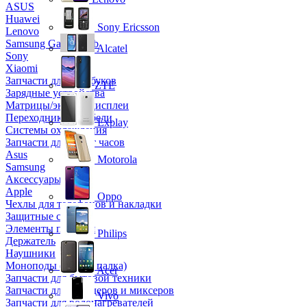
ASUS
Huawei
Sony Ericsson
Lenovo
Samsung Galaxy Tab
Alcatel
Sony
Xiaomi
Запчасти для ноутбуков
ZTE
Зарядные устройства
Матрицы/экраны/дисплеи
Переходники и кабели
Explay
Системы охлаждения
Запчасти для смарт часов
Asus
Motorola
Samsung
Аксессуары
Apple
Oppo
Чехлы для телефонов и накладки
Защитные стекла
Элементы питания
Philips
Держатель
Наушники
Моноподы (Селфи палка)
Acer
Запчасти для бытовой техники
Запчасти для блендеров и миксеров
Vivo
Запчасти для водонагревателей