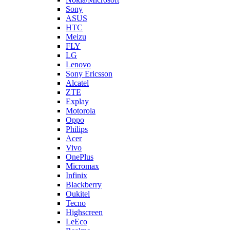
Sony
ASUS
HTC
Meizu
FLY
LG
Lenovo
Sony Ericsson
Alcatel
ZTE
Explay
Motorola
Oppo
Philips
Acer
Vivo
OnePlus
Micromax
Infinix
Blackberry
Oukitel
Tecno
Highscreen
LeEco