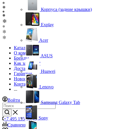
❄
❅
Корпуса (задние крышки)
❅
❅
❄
Explay
❅
❄
❄
Acer
Каталог
О компании
ASUS
Бренды
Как заказать?
Доставка
Huawei
Гарантия
Новости
Контакты
Lenovo
...
Войти
Samsung Galaxy Tab
Sony
+7 495 135-39-43
Сравнение
0