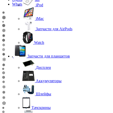
WhatsApp
iPod
❅
❆
iMac
❅
❆
Запчасти для AirPods
❆
❄
❆
Watch
❄
❆
❅
Запчасти для планшетов
❄
❄
Дисплеи
❆
❆
❆
Аккумуляторы
❅
❄
❅
Шлейфы
❅
❆
Тачскрины
❅
❆