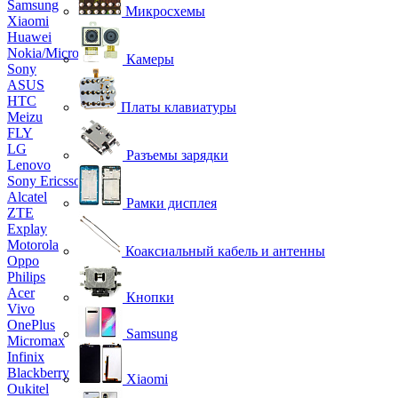
Samsung
Микросхемы
Xiaomi
Huawei
Nokia/Microsoft
Камеры
Sony
ASUS
HTC
Платы клавиатуры
Meizu
FLY
LG
Разъемы зарядки
Lenovo
Sony Ericsson
Alcatel
Рамки дисплея
ZTE
Explay
Motorola
Коаксиальный кабель и антенны
Oppo
Philips
Acer
Кнопки
Vivo
OnePlus
Samsung
Micromax
Infinix
Blackberry
Xiaomi
Oukitel