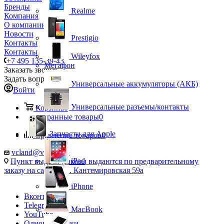
Бренды
Realme
Компания
О компании
Новости
Prestigio
Контакты
Контакты
Wileyfox
+7 495 135-39-43
Мегафон
Заказать звонок
Задать вопрос
Универсальные аккумуляторы (АКБ)
Войти
Универсальные разъемы/контакты
Корзина
0
Избранные товары
0
Запчасти для Apple
Сравнение товаров
0
vcland@vcland.ru
iPad
Пункт выдачи (заказы выдаются по предварительному
заказу на сайте), ул. Кантемировская 59а
iPhone
Вконтакте
Telegram
MacBook
YouTube
Одноклассники