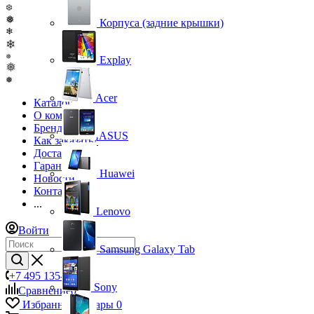
❆
❅
Корпуса (задние крышки)
❄
❄
❅
Explay
❅
❅
Acer
Каталог
О компании
Бренды
ASUS
Как заказать?
Доставка
Гарантия
Huawei
Новости
Контакты
...
Lenovo
Войти
Samsung Galaxy Tab
+7 495 135-39-43
Sony
Сравнение
0
Избранные товары
0