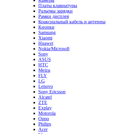
Камеры
Платы клавиатуры
Разъемы зарядки
Рамки дисплея
Коаксиальный кабель и антенны
Кнопки
Samsung
Xiaomi
Huawei
Nokia/Microsoft
Sony
ASUS
HTC
Meizu
FLY
LG
Lenovo
Sony Ericsson
Alcatel
ZTE
Explay
Motorola
Oppo
Philips
Acer