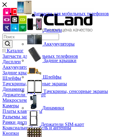
Запчасти для мобильных телефонов
Дисплеи
Аккумуляторы
Каталог
Запчасти для мобильных телефонов
Задние крышки
Дисплеи
Аккумуляторы
Задние крышки
Шлейфы
Шлейфы
Тачскрины, сенсорные экраны
Динамики
Тачскрины, сенсорные экраны
Держатели SIM-карт
Микросхемы
Камеры
Динамики
Платы клавиатуры
Разъемы зарядки
Рамки дисплея
Держатели SIM-карт
Коаксиальный кабель и антенны
Кнопки