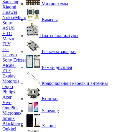
Samsung
Микросхемы
Xiaomi
Huawei
Nokia/Microsoft
Камеры
Sony
ASUS
HTC
Платы клавиатуры
Meizu
FLY
LG
Разъемы зарядки
Lenovo
Sony Ericsson
Alcatel
Рамки дисплея
ZTE
Explay
Motorola
Коаксиальный кабель и антенны
Oppo
Philips
Acer
Кнопки
Vivo
OnePlus
Samsung
Micromax
Infinix
Blackberry
Xiaomi
Oukitel