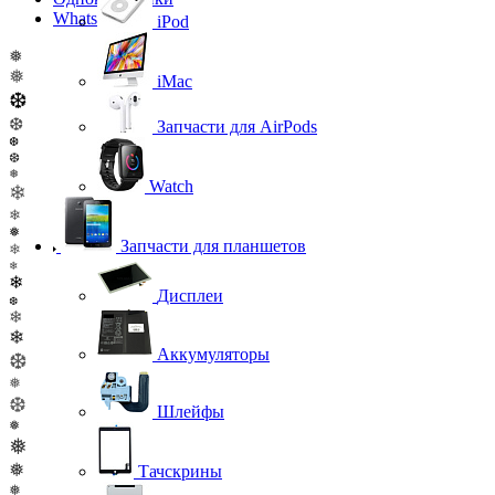
WhatsApp
iPod
❅
❅
iMac
❆
❆
Запчасти для AirPods
❆
❆
❅
Watch
❄
❄
❅
Запчасти для планшетов
❄
❄
❄
Дисплеи
❆
❄
❄
Аккумуляторы
❆
❅
❆
Шлейфы
❅
❅
❅
Тачскрины
❅