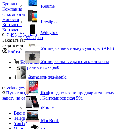
Бренды
Realme
Компания
О компании
Новости
Prestigio
Контакты
Контакты
Wileyfox
+7 495 135-39-43
Мегафон
Заказать звонок
Задать вопрос
Универсальные аккумуляторы (АКБ)
Войти
Универсальные разъемы/контакты
Корзина
0
Избранные товары
0
Запчасти для Apple
Сравнение товаров
0
vcland@vcland.ru
iPad
Пункт выдачи (заказы выдаются по предварительному
заказу на сайте), ул. Кантемировская 59а
iPhone
Вконтакте
Telegram
MacBook
YouTube
Одноклассники