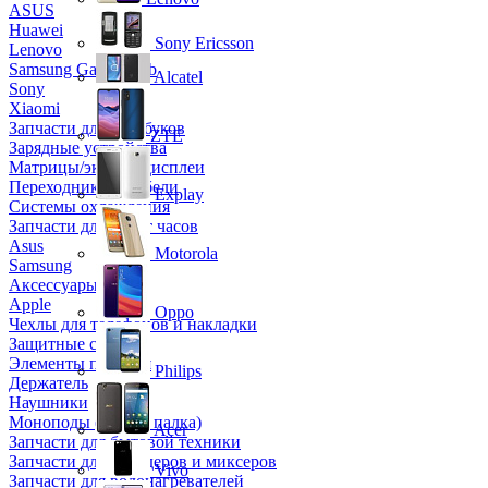
ASUS
Huawei
Sony Ericsson
Lenovo
Samsung Galaxy Tab
Alcatel
Sony
Xiaomi
Запчасти для ноутбуков
ZTE
Зарядные устройства
Матрицы/экраны/дисплеи
Переходники и кабели
Explay
Системы охлаждения
Запчасти для смарт часов
Asus
Motorola
Samsung
Аксессуары
Apple
Oppo
Чехлы для телефонов и накладки
Защитные стекла
Элементы питания
Philips
Держатель
Наушники
Моноподы (Селфи палка)
Acer
Запчасти для бытовой техники
Запчасти для блендеров и миксеров
Vivo
Запчасти для водонагревателей