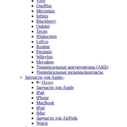
Vivo
OnePlus
Micromax
Infinix
Blackberry
Oukitel
Tecno
Highscreen
LeEco
Realme
Prestigio
Wileyfox
Мегафон
Универсальные аккумуляторы (АКБ)
Универсальные разъемы/контакты
Запчасти для Apple
Назад
Запчасти для Apple
iPad
iPhone
MacBook
iPod
iMac
Запчасти для AirPods
Watch