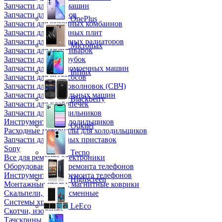
Запчасти для кофемашин
Запчасти для кулеров
OnePlus
Запчасти для кухонных комбаинов
Запчасти для кухонных плит
Запчасти для масляных радиаторов
Micromax
Запчасти для мультиварок
Запчасти для мясорубок
Запчасти для посудомоечных машин
Infinix
Запчасти для пылесосов
Запчасти для микроволновок (СВЧ)
Запчасти для стиральных машин
Blackberry
Запчасти для хлебопечек
Запчасти для холодильников
Инструмент для холодильщиков
Oukitel
Расходные материалы для холодильщиков
Запчасти для игровых приставок
Sony
Tecno
Все для ремонта электроники
Оборудование для ремонта телефонов
Инструменты для ремонта телефонов
Highscreen
Монтажные столы, магнитные коврики
Скальпели, лезвия сменные
Системы хранения
LeEco
Скотчи, изолента
Тачскрины