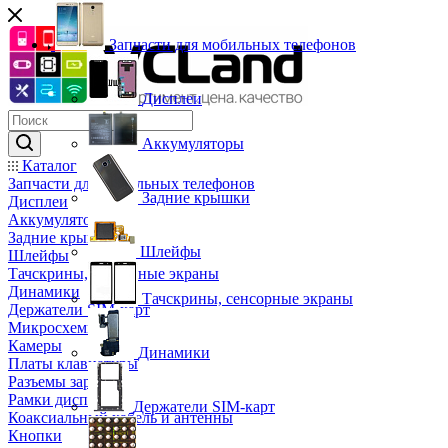
Запчасти для мобильных телефонов
Дисплеи
Аккумуляторы
Каталог
Запчасти для мобильных телефонов
Задние крышки
Дисплеи
Аккумуляторы
Задние крышки
Шлейфы
Шлейфы
Тачскрины, сенсорные экраны
Динамики
Тачскрины, сенсорные экраны
Держатели SIM-карт
Микросхемы
Камеры
Динамики
Платы клавиатуры
Разъемы зарядки
Рамки дисплея
Держатели SIM-карт
Коаксиальный кабель и антенны
Кнопки