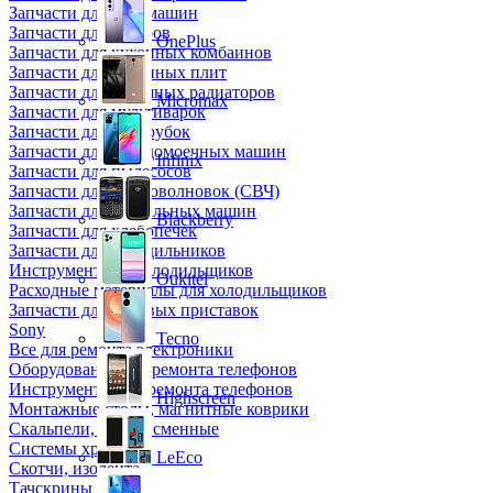
Запчасти для кофемашин
Запчасти для кулеров
OnePlus
Запчасти для кухонных комбаинов
Запчасти для кухонных плит
Запчасти для масляных радиаторов
Micromax
Запчасти для мультиварок
Запчасти для мясорубок
Запчасти для посудомоечных машин
Infinix
Запчасти для пылесосов
Запчасти для микроволновок (СВЧ)
Запчасти для стиральных машин
Blackberry
Запчасти для хлебопечек
Запчасти для холодильников
Инструмент для холодильщиков
Oukitel
Расходные материалы для холодильщиков
Запчасти для игровых приставок
Sony
Tecno
Все для ремонта электроники
Оборудование для ремонта телефонов
Инструменты для ремонта телефонов
Highscreen
Монтажные столы, магнитные коврики
Скальпели, лезвия сменные
Системы хранения
LeEco
Скотчи, изолента
Тачскрины