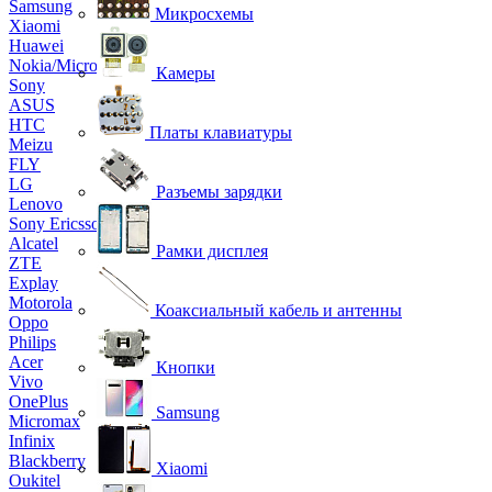
Samsung
Микросхемы
Xiaomi
Huawei
Nokia/Microsoft
Камеры
Sony
ASUS
HTC
Платы клавиатуры
Meizu
FLY
LG
Разъемы зарядки
Lenovo
Sony Ericsson
Alcatel
Рамки дисплея
ZTE
Explay
Motorola
Коаксиальный кабель и антенны
Oppo
Philips
Acer
Кнопки
Vivo
OnePlus
Samsung
Micromax
Infinix
Blackberry
Xiaomi
Oukitel