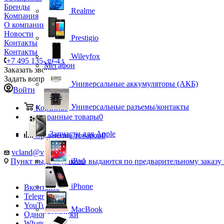
Бренды
Realme
Компания
О компании
Новости
Prestigio
Контакты
Контакты
Wileyfox
+7 495 135-39-43
Мегафон
Заказать звонок
Задать вопрос
Универсальные аккумуляторы (АКБ)
Войти
Универсальные разъемы/контакты
Корзина
0
Избранные товары
0
Запчасти для Apple
Сравнение товаров
0
vcland@vcland.ru
iPad
Пункт выдачи (заказы выдаются по предварительному заказу н
iPhone
Вконтакте
Telegram
YouTube
MacBook
Одноклассники
WhatsApp