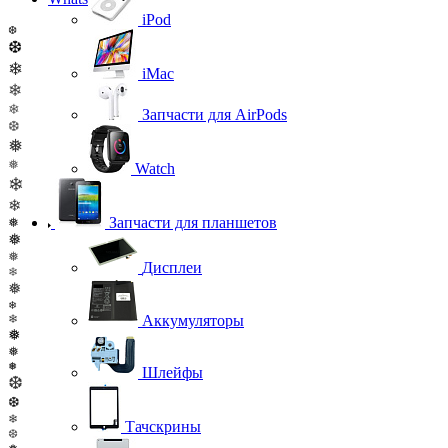
iPod
❆
❆
❄
iMac
❄
❄
Запчасти для AirPods
❆
❅
❅
Watch
❄
❄
Запчасти для планшетов
❅
❅
❅
Дисплеи
❄
❅
❄
Аккумуляторы
❄
❅
❅
❅
Шлейфы
❆
❆
❄
Тачскрины
❆