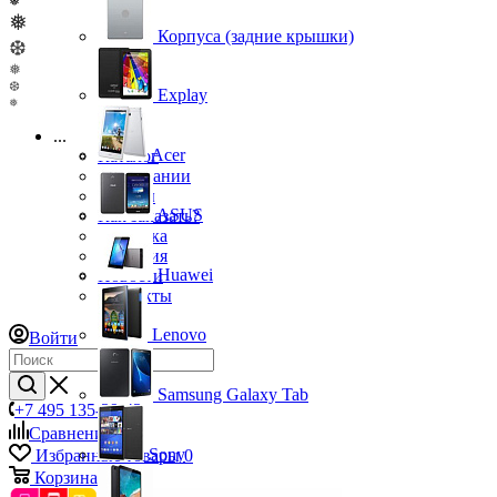
❅
❅
Корпуса (задние крышки)
❆
❅
❆
Explay
❅
...
Acer
Каталог
О компании
Бренды
ASUS
Как заказать?
Доставка
Гарантия
Huawei
Новости
Контакты
Lenovo
Войти
Samsung Galaxy Tab
+7 495 135-39-43
Сравнение
0
Sony
Избранные товары
0
Корзина
0