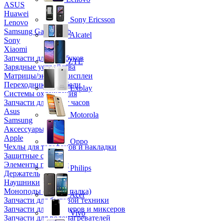
ASUS
Huawei
Sony Ericsson
Lenovo
Samsung Galaxy Tab
Alcatel
Sony
Xiaomi
Запчасти для ноутбуков
ZTE
Зарядные устройства
Матрицы/экраны/дисплеи
Переходники и кабели
Explay
Системы охлаждения
Запчасти для смарт часов
Asus
Motorola
Samsung
Аксессуары
Apple
Oppo
Чехлы для телефонов и накладки
Защитные стекла
Элементы питания
Philips
Держатель
Наушники
Моноподы (Селфи палка)
Acer
Запчасти для бытовой техники
Запчасти для блендеров и миксеров
Vivo
Запчасти для водонагревателей