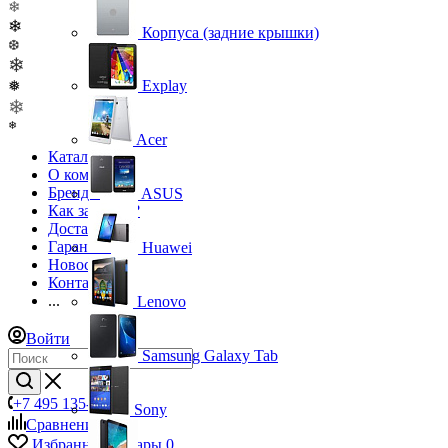
❄
❄
Корпуса (задние крышки)
❆
❄
Explay
❅
❄
❄
Acer
Каталог
О компании
Бренды
ASUS
Как заказать?
Доставка
Гарантия
Huawei
Новости
Контакты
...
Lenovo
Войти
Samsung Galaxy Tab
+7 495 135-39-43
Sony
Сравнение
0
Избранные товары
0