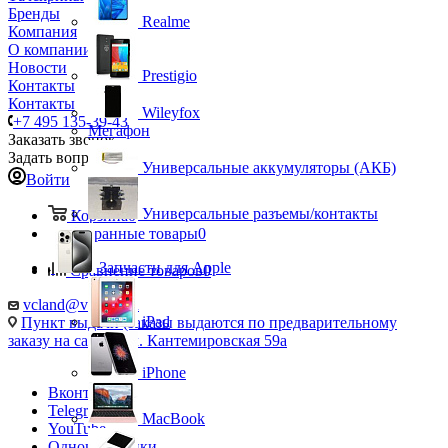
Бренды
Realme
Компания
О компании
Новости
Prestigio
Контакты
Контакты
Wileyfox
+7 495 135-39-43
Мегафон
Заказать звонок
Задать вопрос
Универсальные аккумуляторы (АКБ)
Войти
Универсальные разъемы/контакты
Корзина
0
Избранные товары
0
Запчасти для Apple
Сравнение товаров
0
vcland@vcland.ru
iPad
Пункт выдачи (заказы выдаются по предварительному
заказу на сайте), ул. Кантемировская 59а
iPhone
Вконтакте
Telegram
MacBook
YouTube
Одноклассники