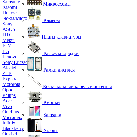
Samsung
Микросхемы
Xiaomi
Huawei
Nokia/Microsoft
Камеры
Sony
ASUS
HTC
Платы клавиатуры
Meizu
FLY
LG
Разъемы зарядки
Lenovo
Sony Ericsson
Alcatel
Рамки дисплея
ZTE
Explay
Motorola
Коаксиальный кабель и антенны
Oppo
Philips
Acer
Кнопки
Vivo
OnePlus
Samsung
Micromax
Infinix
Blackberry
Xiaomi
Oukitel