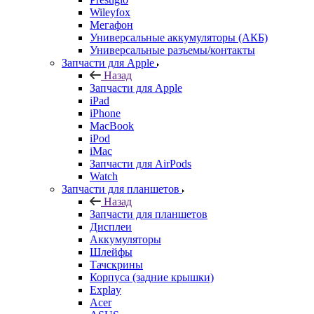
Назад
Запчасти для Apple
iPad
iPhone
MacBook
iPod
iMac
Запчасти для AirPods
Watch
Запчасти для планшетов
Назад
Запчасти для планшетов
Дисплеи
Аккумуляторы
Шлейфы
Тачскрины
Корпуса (задние крышки)
Explay
Acer
ASUS
Huawei
Lenovo
Samsung Galaxy Tab
Sony
Xiaomi