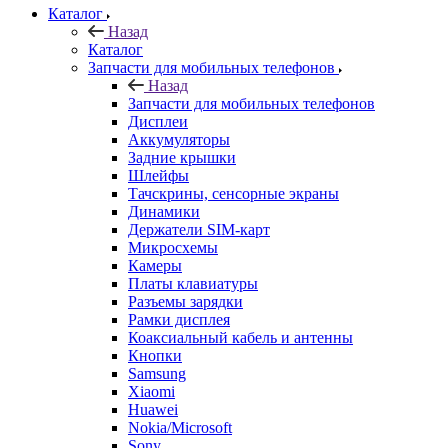
Дисплеи
Аккумуляторы
Задние крышки
Шлейфы
Тачскрины, сенсорные экраны
Динамики
Держатели SIM-карт
Микросхемы
Камеры
Платы клавиатуры
Разъемы зарядки
Рамки дисплея
Коаксиальный кабель и антенны
Кнопки
Samsung
Xiaomi
Huawei
Nokia/Microsoft
Sony
ASUS
HTC
Meizu
FLY
LG
Lenovo