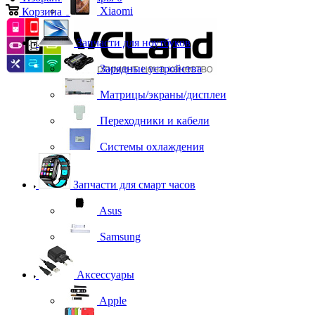
Xiaomi
Корзина
0
Запчасти для ноутбуков
Зарядные устройства
Матрицы/экраны/дисплеи
Переходники и кабели
Системы охлаждения
Запчасти для смарт часов
Asus
Samsung
Аксессуары
Apple