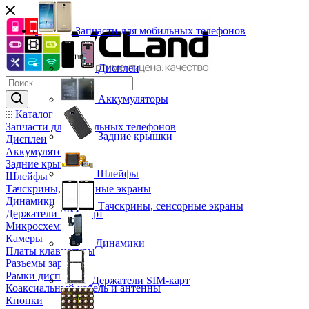
Запчасти для мобильных телефонов
Дисплеи
Аккумуляторы
Каталог
Запчасти для мобильных телефонов
Задние крышки
Дисплеи
Аккумуляторы
Задние крышки
Шлейфы
Шлейфы
Тачскрины, сенсорные экраны
Динамики
Тачскрины, сенсорные экраны
Держатели SIM-карт
Микросхемы
Камеры
Динамики
Платы клавиатуры
Разъемы зарядки
Рамки дисплея
Держатели SIM-карт
Коаксиальный кабель и антенны
Кнопки