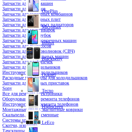
Запчасти для кофемашин
Запчасти для кулеров
OnePlus
Запчасти для кухонных комбаинов
Запчасти для кухонных плит
Запчасти для масляных радиаторов
Micromax
Запчасти для мультиварок
Запчасти для мясорубок
Запчасти для посудомоечных машин
Infinix
Запчасти для пылесосов
Запчасти для микроволновок (СВЧ)
Запчасти для стиральных машин
Blackberry
Запчасти для хлебопечек
Запчасти для холодильников
Инструмент для холодильщиков
Oukitel
Расходные материалы для холодильщиков
Запчасти для игровых приставок
Sony
Tecno
Все для ремонта электроники
Оборудование для ремонта телефонов
Инструменты для ремонта телефонов
Highscreen
Монтажные столы, магнитные коврики
Скальпели, лезвия сменные
Системы хранения
LeEco
Скотчи, изолента
Тачскрины