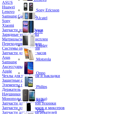
ASUS
Huawei
Sony Ericsson
Lenovo
Samsung Galaxy Tab
Alcatel
Sony
Xiaomi
Запчасти для ноутбуков
ZTE
Зарядные устройства
Матрицы/экраны/дисплеи
Переходники и кабели
Explay
Системы охлаждения
Запчасти для смарт часов
Asus
Motorola
Samsung
Аксессуары
Apple
Oppo
Чехлы для телефонов и накладки
Защитные стекла
Элементы питания
Philips
Держатель
Наушники
Моноподы (Селфи палка)
Acer
Запчасти для бытовой техники
Запчасти для блендеров и миксеров
Vivo
Запчасти для водонагревателей