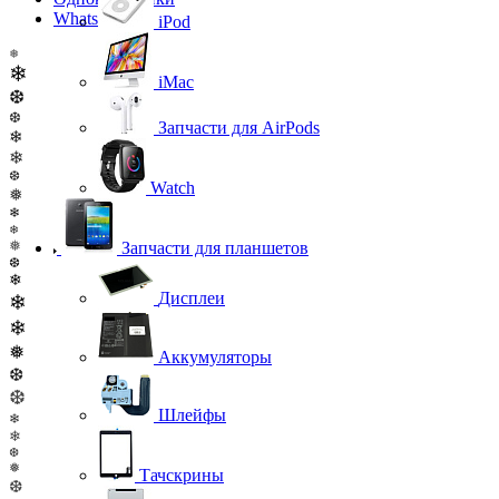
WhatsApp
iPod
❅
❄
iMac
❆
❆
Запчасти для AirPods
❄
❄
❆
Watch
❅
❄
❄
❅
Запчасти для планшетов
❆
❄
Дисплеи
❄
❄
❅
Аккумуляторы
❆
❆
Шлейфы
❄
❄
❆
❅
Тачскрины
❆