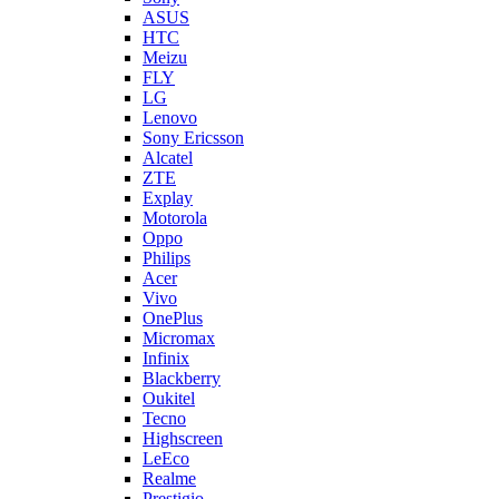
Sony Ericsson
Alcatel
ZTE
Explay
Motorola
Oppo
Philips
Acer
Vivo
OnePlus
Micromax
Infinix
Blackberry
Oukitel
Tecno
Highscreen
LeEco
Realme
Prestigio
Wileyfox
Мегафон
Универсальные аккумуляторы (АКБ)
Универсальные разъемы/контакты
Запчасти для Apple