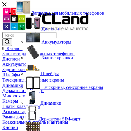
Запчасти для мобильных телефонов
Дисплеи
Аккумуляторы
Каталог
Запчасти для мобильных телефонов
Задние крышки
Дисплеи
Аккумуляторы
Задние крышки
Шлейфы
Шлейфы
Тачскрины, сенсорные экраны
Динамики
Тачскрины, сенсорные экраны
Держатели SIM-карт
Микросхемы
Камеры
Динамики
Платы клавиатуры
Разъемы зарядки
Рамки дисплея
Держатели SIM-карт
Коаксиальный кабель и антенны
Кнопки