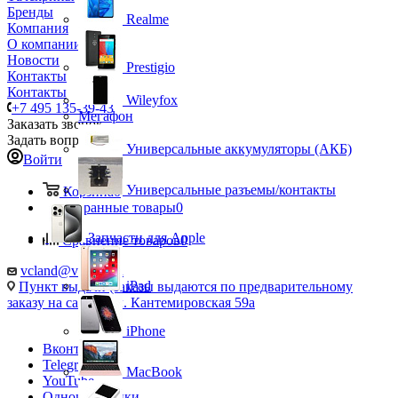
Бренды
Realme
Компания
О компании
Новости
Prestigio
Контакты
Контакты
Wileyfox
+7 495 135-39-43
Мегафон
Заказать звонок
Задать вопрос
Универсальные аккумуляторы (АКБ)
Войти
Универсальные разъемы/контакты
Корзина
0
Избранные товары
0
Запчасти для Apple
Сравнение товаров
0
vcland@vcland.ru
iPad
Пункт выдачи (заказы выдаются по предварительному
заказу на сайте), ул. Кантемировская 59а
iPhone
Вконтакте
Telegram
MacBook
YouTube
Одноклассники