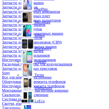
Запчасти для кофемашин
Запчасти для кулеров
OnePlus
Запчасти для кухонных комбаинов
Запчасти для кухонных плит
Запчасти для масляных радиаторов
Micromax
Запчасти для мультиварок
Запчасти для мясорубок
Запчасти для посудомоечных машин
Infinix
Запчасти для пылесосов
Запчасти для микроволновок (СВЧ)
Запчасти для стиральных машин
Blackberry
Запчасти для хлебопечек
Запчасти для холодильников
Инструмент для холодильщиков
Oukitel
Расходные материалы для холодильщиков
Запчасти для игровых приставок
Sony
Tecno
Все для ремонта электроники
Оборудование для ремонта телефонов
Инструменты для ремонта телефонов
Highscreen
Монтажные столы, магнитные коврики
Скальпели, лезвия сменные
Системы хранения
LeEco
Скотчи, изолента
Тачскрины