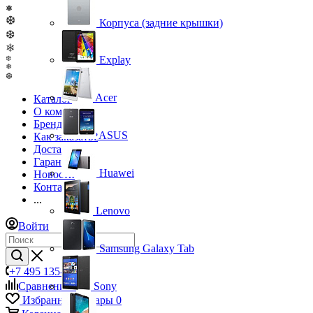
❅
❆
Корпуса (задние крышки)
❆
❄
Explay
❆
❅
❆
Acer
Каталог
О компании
Бренды
ASUS
Как заказать?
Доставка
Гарантия
Huawei
Новости
Контакты
...
Lenovo
Войти
Samsung Galaxy Tab
+7 495 135-39-43
Сравнение
0
Sony
Избранные товары
0