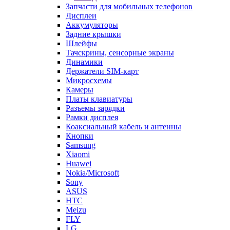
Дисплеи
Аккумуляторы
Задние крышки
Шлейфы
Тачскрины, сенсорные экраны
Динамики
Держатели SIM-карт
Микросхемы
Камеры
Платы клавиатуры
Разъемы зарядки
Рамки дисплея
Коаксиальный кабель и антенны
Кнопки
Samsung
Xiaomi
Huawei
Nokia/Microsoft
Sony
ASUS
HTC
Meizu
FLY
LG
Lenovo