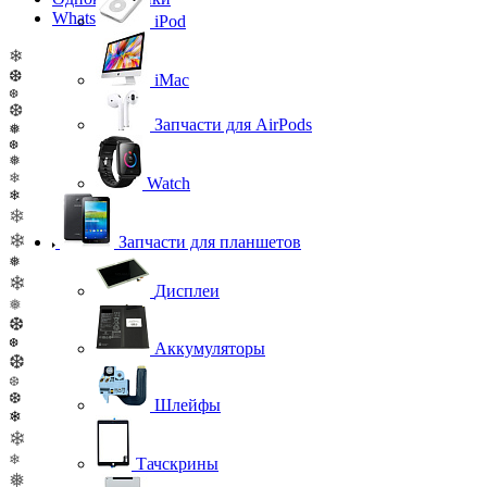
WhatsApp
iPod
❄
❆
iMac
❆
❆
Запчасти для AirPods
❅
❆
❅
❄
Watch
❄
❄
❄
Запчасти для планшетов
❅
❄
Дисплеи
❅
❆
❆
Аккумуляторы
❆
❆
❆
Шлейфы
❄
❄
❄
Тачскрины
❅