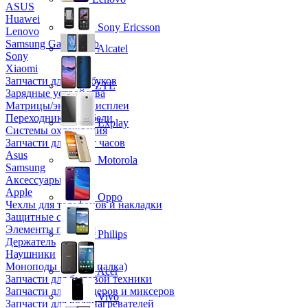
ASUS
Huawei
Sony Ericsson
Lenovo
Samsung Galaxy Tab
Alcatel
Sony
Xiaomi
Запчасти для ноутбуков
ZTE
Зарядные устройства
Матрицы/экраны/дисплеи
Переходники и кабели
Explay
Системы охлаждения
Запчасти для смарт часов
Asus
Motorola
Samsung
Аксессуары
Apple
Oppo
Чехлы для телефонов и накладки
Защитные стекла
Элементы питания
Philips
Держатель
Наушники
Моноподы (Селфи палка)
Acer
Запчасти для бытовой техники
Запчасти для блендеров и миксеров
Vivo
Запчасти для водонагревателей