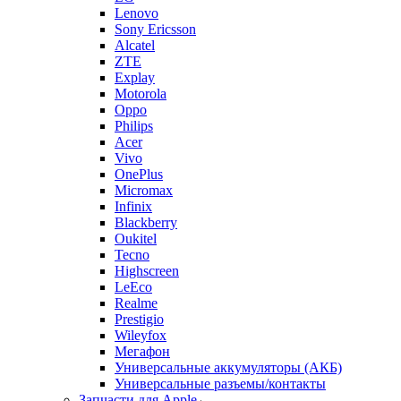
Sony Ericsson
Alcatel
ZTE
Explay
Motorola
Oppo
Philips
Acer
Vivo
OnePlus
Micromax
Infinix
Blackberry
Oukitel
Tecno
Highscreen
LeEco
Realme
Prestigio
Wileyfox
Мегафон
Универсальные аккумуляторы (АКБ)
Универсальные разъемы/контакты
Запчасти для Apple
Назад