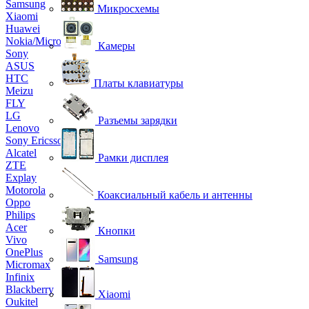
Samsung
Микросхемы
Xiaomi
Huawei
Nokia/Microsoft
Камеры
Sony
ASUS
HTC
Платы клавиатуры
Meizu
FLY
LG
Разъемы зарядки
Lenovo
Sony Ericsson
Alcatel
Рамки дисплея
ZTE
Explay
Motorola
Коаксиальный кабель и антенны
Oppo
Philips
Acer
Кнопки
Vivo
OnePlus
Samsung
Micromax
Infinix
Blackberry
Xiaomi
Oukitel