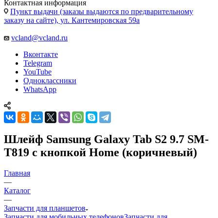
заказу на сайте), ул. Кантемировская 59а
vcland@vcland.ru
Вконтакте
Telegram
YouTube
Одноклассники
WhatsApp
Шлейф Samsung Galaxy Tab S2 9.7 SM-
T819 с кнопкой Home (коричневый)
Главная
—
Каталог
—
Запчасти для планшетов
Запчасти для мобильных телефонов
Запчасти для
Apple
Запчасти для ноутбуков
Запчасти для смарт