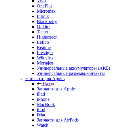
Vivo
OnePlus
Micromax
Infinix
Blackberry
Oukitel
Tecno
Highscreen
LeEco
Realme
Prestigio
Wileyfox
Мегафон
Универсальные аккумуляторы (АКБ)
Универсальные разъемы/контакты
Запчасти для Apple
Назад
Запчасти для Apple
iPad
iPhone
MacBook
iPod
iMac
Запчасти для AirPods
Watch