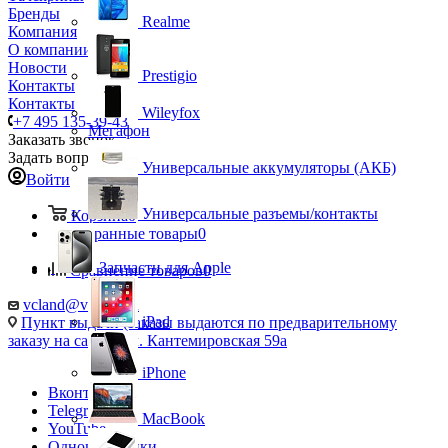
Бренды
Realme
Компания
О компании
Новости
Prestigio
Контакты
Контакты
Wileyfox
+7 495 135-39-43
Мегафон
Заказать звонок
Задать вопрос
Универсальные аккумуляторы (АКБ)
Войти
Универсальные разъемы/контакты
Корзина
0
Избранные товары
0
Запчасти для Apple
Сравнение товаров
0
vcland@vcland.ru
iPad
Пункт выдачи (заказы выдаются по предварительному
заказу на сайте), ул. Кантемировская 59а
iPhone
Вконтакте
Telegram
MacBook
YouTube
Одноклассники