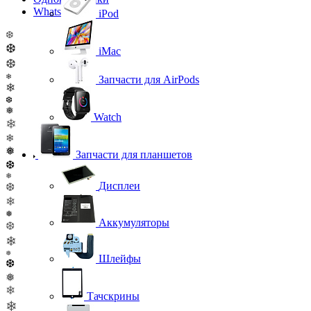
WhatsApp
iPod
❆
❆
iMac
❆
❄
Запчасти для AirPods
❄
❆
❅
Watch
❄
❄
❅
Запчасти для планшетов
❆
❅
Дисплеи
❆
❄
❅
Аккумуляторы
❆
❄
❅
Шлейфы
❆
❅
❄
Тачскрины
❄