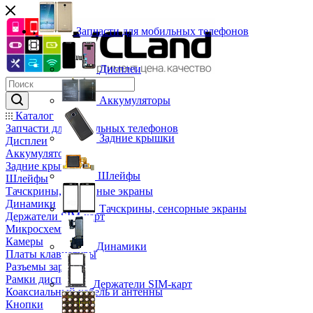
Запчасти для мобильных телефонов
Дисплеи
Аккумуляторы
Каталог
Запчасти для мобильных телефонов
Задние крышки
Дисплеи
Аккумуляторы
Задние крышки
Шлейфы
Шлейфы
Тачскрины, сенсорные экраны
Динамики
Тачскрины, сенсорные экраны
Держатели SIM-карт
Микросхемы
Камеры
Динамики
Платы клавиатуры
Разъемы зарядки
Рамки дисплея
Держатели SIM-карт
Коаксиальный кабель и антенны
Кнопки