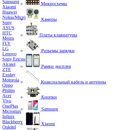
Samsung
Микросхемы
Xiaomi
Huawei
Nokia/Microsoft
Камеры
Sony
ASUS
HTC
Платы клавиатуры
Meizu
FLY
LG
Разъемы зарядки
Lenovo
Sony Ericsson
Alcatel
Рамки дисплея
ZTE
Explay
Motorola
Коаксиальный кабель и антенны
Oppo
Philips
Acer
Кнопки
Vivo
OnePlus
Samsung
Micromax
Infinix
Blackberry
Xiaomi
Oukitel