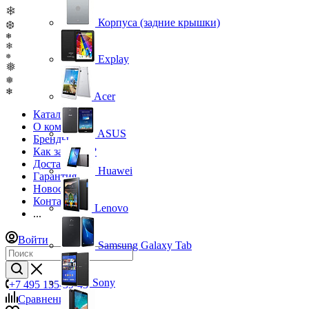
❄
Корпуса (задние крышки)
❆
❄
❄
❅
Explay
❅
❅
❄
Acer
Каталог
О компании
ASUS
Бренды
Как заказать?
Доставка
Huawei
Гарантия
Новости
Контакты
Lenovo
...
Войти
Samsung Galaxy Tab
Sony
+7 495 135-39-43
Сравнение
0