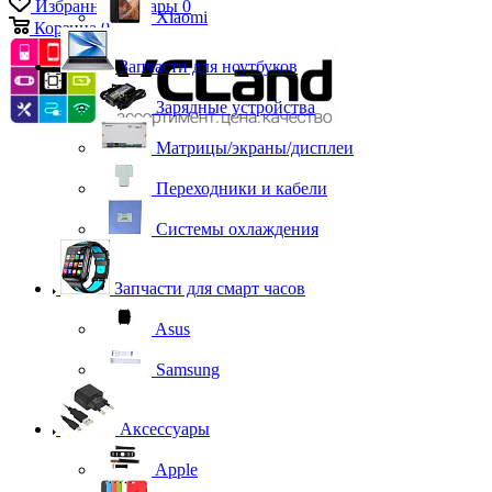
Избранные товары
0
Xiaomi
Корзина
0
Запчасти для ноутбуков
Зарядные устройства
Матрицы/экраны/дисплеи
Переходники и кабели
Системы охлаждения
Запчасти для смарт часов
Asus
Samsung
Аксессуары
Apple