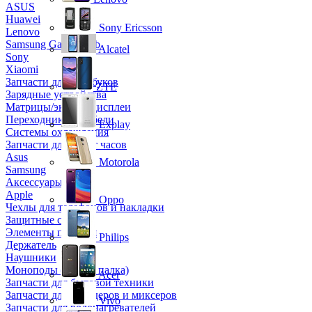
ASUS
Huawei
Sony Ericsson
Lenovo
Samsung Galaxy Tab
Alcatel
Sony
Xiaomi
Запчасти для ноутбуков
ZTE
Зарядные устройства
Матрицы/экраны/дисплеи
Переходники и кабели
Explay
Системы охлаждения
Запчасти для смарт часов
Asus
Motorola
Samsung
Аксессуары
Apple
Oppo
Чехлы для телефонов и накладки
Защитные стекла
Элементы питания
Philips
Держатель
Наушники
Моноподы (Селфи палка)
Acer
Запчасти для бытовой техники
Запчасти для блендеров и миксеров
Vivo
Запчасти для водонагревателей