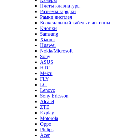
Камеры
Платы клавиатуры
Разъемы зарядки
Рамки дисплея
Коаксиальный кабель и антенны
Кнопки
Samsung
Xiaomi
Huawei
Nokia/Microsoft
Sony
ASUS
HTC
Meizu
FLY
LG
Lenovo
Sony Ericsson
Alcatel
ZTE
Explay
Motorola
Oppo
Philips
Acer