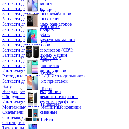
Запчасти для кофемашин
Запчасти для кулеров
OnePlus
Запчасти для кухонных комбаинов
Запчасти для кухонных плит
Запчасти для масляных радиаторов
Micromax
Запчасти для мультиварок
Запчасти для мясорубок
Запчасти для посудомоечных машин
Infinix
Запчасти для пылесосов
Запчасти для микроволновок (СВЧ)
Запчасти для стиральных машин
Blackberry
Запчасти для хлебопечек
Запчасти для холодильников
Инструмент для холодильщиков
Oukitel
Расходные материалы для холодильщиков
Запчасти для игровых приставок
Sony
Tecno
Все для ремонта электроники
Оборудование для ремонта телефонов
Инструменты для ремонта телефонов
Highscreen
Монтажные столы, магнитные коврики
Скальпели, лезвия сменные
Системы хранения
LeEco
Скотчи, изолента
Тачскрины