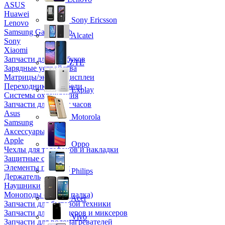
ASUS
Huawei
Sony Ericsson
Lenovo
Samsung Galaxy Tab
Alcatel
Sony
Xiaomi
Запчасти для ноутбуков
ZTE
Зарядные устройства
Матрицы/экраны/дисплеи
Переходники и кабели
Explay
Системы охлаждения
Запчасти для смарт часов
Asus
Motorola
Samsung
Аксессуары
Apple
Oppo
Чехлы для телефонов и накладки
Защитные стекла
Элементы питания
Philips
Держатель
Наушники
Моноподы (Селфи палка)
Acer
Запчасти для бытовой техники
Запчасти для блендеров и миксеров
Vivo
Запчасти для водонагревателей