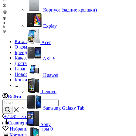
❆
❆
Корпуса (задние крышки)
❅
❄
❆
Explay
❆
❆
Каталог
Acer
О компании
Бренды
Как заказать?
ASUS
Доставка
Гарантия
Новости
Huawei
Контакты
...
Lenovo
Войти
Samsung Galaxy Tab
+7 495 135-39-43
Сравнение
0
Sony
Избранные товары
0
Корзина
0