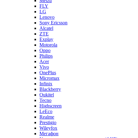
Alcatel
ZTE
Explay
Motorola
Oppo
Philips
Acer
Vivo
OnePlus
Micromax
Infinix
Blackberry
Oukitel
Tecno
Highscreen
LeEco
Realme
Prestigio
Wileyfox
Мегафон
Универсальные аккумуляторы (АКБ)
Универсальные разъемы/контакты
Запчасти для Apple
Назад
Запчасти для Apple