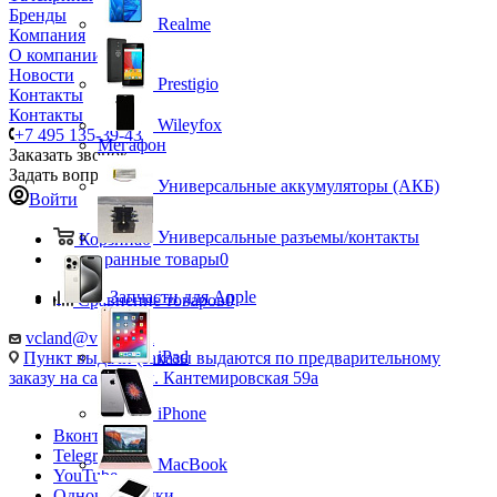
Бренды
Realme
Компания
О компании
Новости
Prestigio
Контакты
Контакты
Wileyfox
+7 495 135-39-43
Мегафон
Заказать звонок
Задать вопрос
Универсальные аккумуляторы (АКБ)
Войти
Универсальные разъемы/контакты
Корзина
0
Избранные товары
0
Запчасти для Apple
Сравнение товаров
0
vcland@vcland.ru
iPad
Пункт выдачи (заказы выдаются по предварительному
заказу на сайте), ул. Кантемировская 59а
iPhone
Вконтакте
Telegram
MacBook
YouTube
Одноклассники