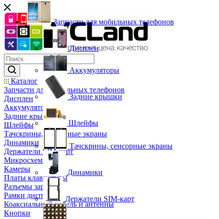
Запчасти для мобильных телефонов
Дисплеи
Аккумуляторы
Каталог
Запчасти для мобильных телефонов
Задние крышки
Дисплеи
Аккумуляторы
Задние крышки
Шлейфы
Шлейфы
Тачскрины, сенсорные экраны
Динамики
Тачскрины, сенсорные экраны
Держатели SIM-карт
Микросхемы
Камеры
Динамики
Платы клавиатуры
Разъемы зарядки
Рамки дисплея
Держатели SIM-карт
Коаксиальный кабель и антенны
Кнопки