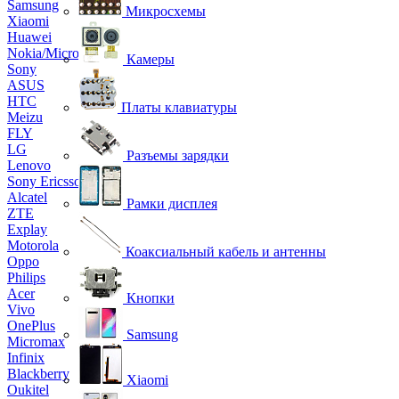
Samsung
Микросхемы
Xiaomi
Huawei
Nokia/Microsoft
Камеры
Sony
ASUS
HTC
Платы клавиатуры
Meizu
FLY
LG
Разъемы зарядки
Lenovo
Sony Ericsson
Alcatel
Рамки дисплея
ZTE
Explay
Motorola
Коаксиальный кабель и антенны
Oppo
Philips
Acer
Кнопки
Vivo
OnePlus
Samsung
Micromax
Infinix
Blackberry
Xiaomi
Oukitel