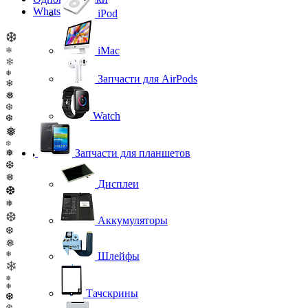
WhatsApp
iPod
❆
iMac
❄
❄
❄
Запчасти для AirPods
❄
❅
❆
Watch
❆
❅
❆
Запчасти для планшетов
❅
❆
❅
Дисплеи
❆
❅
❆
Аккумуляторы
❆
❅
❅
Шлейфы
❄
❅
❄
Тачскрины
❆