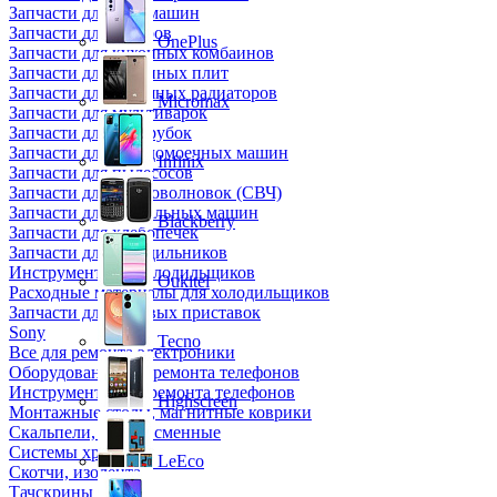
Запчасти для кофемашин
Запчасти для кулеров
OnePlus
Запчасти для кухонных комбаинов
Запчасти для кухонных плит
Запчасти для масляных радиаторов
Micromax
Запчасти для мультиварок
Запчасти для мясорубок
Запчасти для посудомоечных машин
Infinix
Запчасти для пылесосов
Запчасти для микроволновок (СВЧ)
Запчасти для стиральных машин
Blackberry
Запчасти для хлебопечек
Запчасти для холодильников
Инструмент для холодильщиков
Oukitel
Расходные материалы для холодильщиков
Запчасти для игровых приставок
Sony
Tecno
Все для ремонта электроники
Оборудование для ремонта телефонов
Инструменты для ремонта телефонов
Highscreen
Монтажные столы, магнитные коврики
Скальпели, лезвия сменные
Системы хранения
LeEco
Скотчи, изолента
Тачскрины