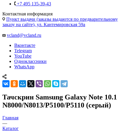
заказу на сайте), ул. Кантемировская 59а
vcland@vcland.ru
Вконтакте
Telegram
YouTube
Одноклассники
WhatsApp
Тачскрин Samsung Galaxy Note 10.1
N8000/N8013/P5100/P5110 (серый)
Главная
—
Каталог
—
Запчасти для планшетов
Запчасти для мобильных телефонов
Запчасти для
Apple
Запчасти для ноутбуков
Запчасти для смарт
часов
Аксессуары
Запчасти для бытовой техники
Запчасти для