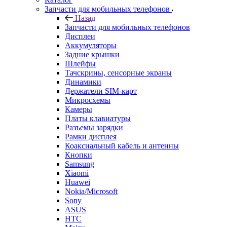
Аккумуляторы
Задние крышки
Шлейфы
Тачскрины, сенсорные экраны
Динамики
Держатели SIM-карт
Микросхемы
Камеры
Платы клавиатуры
Разъемы зарядки
Рамки дисплея
Коаксиальный кабель и антенны
Кнопки
Samsung
Xiaomi
Huawei
Nokia/Microsoft
Sony
ASUS
HTC
Meizu
FLY
LG
Lenovo
Sony Ericsson