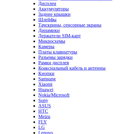
Дисплеи
Аккумуляторы
Задние крышки
Шлейфы
Тачскрины, сенсорные экраны
Динамики
Держатели SIM-карт
Микросхемы
Камеры
Платы клавиатуры
Разъемы зарядки
Рамки дисплея
Коаксиальный кабель и антенны
Кнопки
Samsung
Xiaomi
Huawei
Nokia/Microsoft
Sony
ASUS
HTC
Meizu
FLY
LG
Lenovo