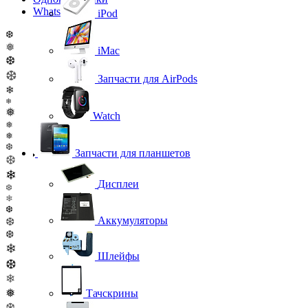
WhatsApp
iPod
❆
❅
iMac
❆
❆
Запчасти для AirPods
❄
❄
❅
Watch
❅
❅
❆
Запчасти для планшетов
❆
❄
Дисплеи
❆
❄
❆
Аккумуляторы
❆
❆
❄
Шлейфы
❆
❄
❅
Тачскрины
❆