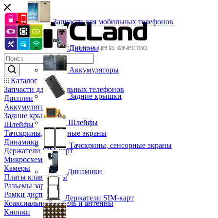
Запчасти для мобильных телефонов
Дисплеи
Аккумуляторы
Каталог
Запчасти для мобильных телефонов
Задние крышки
Дисплеи
Аккумуляторы
Задние крышки
Шлейфы
Шлейфы
Тачскрины, сенсорные экраны
Динамики
Тачскрины, сенсорные экраны
Держатели SIM-карт
Микросхемы
Камеры
Динамики
Платы клавиатуры
Разъемы зарядки
Рамки дисплея
Держатели SIM-карт
Коаксиальный кабель и антенны
Кнопки