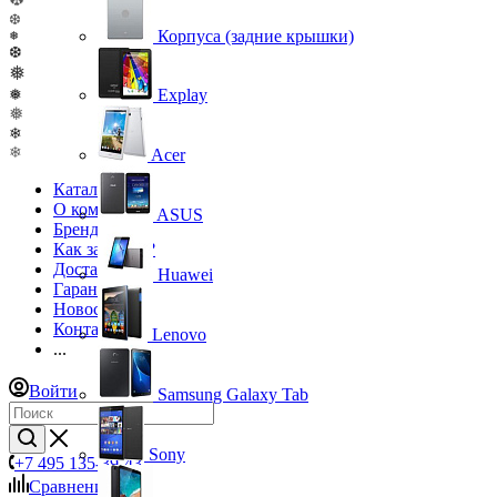
❆
Корпуса (задние крышки)
❅
❆
❅
Explay
❅
❅
❄
❄
Acer
Каталог
О компании
ASUS
Бренды
Как заказать?
Доставка
Huawei
Гарантия
Новости
Контакты
Lenovo
...
Войти
Samsung Galaxy Tab
Sony
+7 495 135-39-43
Сравнение
0