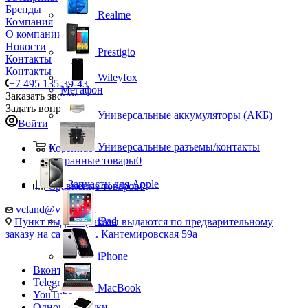
Бренды
Realme
Компания
О компании
Новости
Prestigio
Контакты
Контакты
Wileyfox
+7 495 135-39-43
Мегафон
Заказать звонок
Задать вопрос
Универсальные аккумуляторы (АКБ)
Войти
Универсальные разъемы/контакты
Корзина
0
Избранные товары
0
Запчасти для Apple
Сравнение товаров
0
vcland@vcland.ru
iPad
Пункт выдачи (заказы выдаются по предварительному
заказу на сайте), ул. Кантемировская 59а
iPhone
Вконтакте
Telegram
MacBook
YouTube
Одноклассники