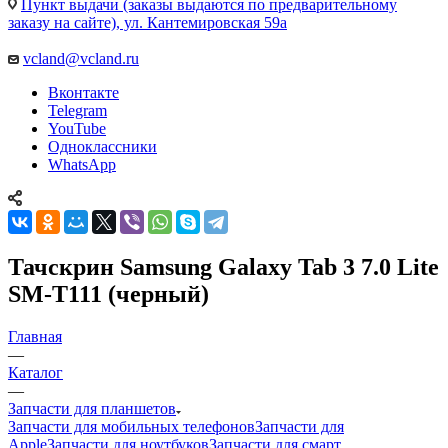
Пункт выдачи (заказы выдаются по предварительному
заказу на сайте), ул. Кантемировская 59а
vcland@vcland.ru
Вконтакте
Telegram
YouTube
Одноклассники
WhatsApp
Тачскрин Samsung Galaxy Tab 3 7.0 Lite
SM-T111 (черный)
Главная
—
Каталог
—
Запчасти для планшетов
Запчасти для мобильных телефонов
Запчасти для
Apple
Запчасти для ноутбуков
Запчасти для смарт