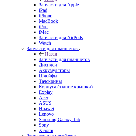
Запчасти для Apple
iPad
iPhone
MacBook
iPod
iMac
Запчасти для AirPods
Watch
Запчасти для планшетов
Назад
Запчасти для планшетов
Дисплеи
Аккумуляторы
Шлейфы
Тачскрины
Корпуса (задние крышки)
Explay
Acer
ASUS
Huawei
Lenovo
Samsung Galaxy Tab
Sony
Xiaomi
Запчасти для ноутбуков