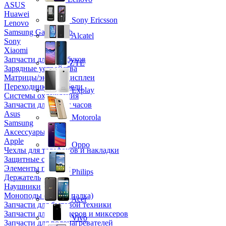
ASUS
Huawei
Sony Ericsson
Lenovo
Samsung Galaxy Tab
Alcatel
Sony
Xiaomi
Запчасти для ноутбуков
ZTE
Зарядные устройства
Матрицы/экраны/дисплеи
Переходники и кабели
Explay
Системы охлаждения
Запчасти для смарт часов
Asus
Motorola
Samsung
Аксессуары
Apple
Oppo
Чехлы для телефонов и накладки
Защитные стекла
Элементы питания
Philips
Держатель
Наушники
Моноподы (Селфи палка)
Acer
Запчасти для бытовой техники
Запчасти для блендеров и миксеров
Vivo
Запчасти для водонагревателей