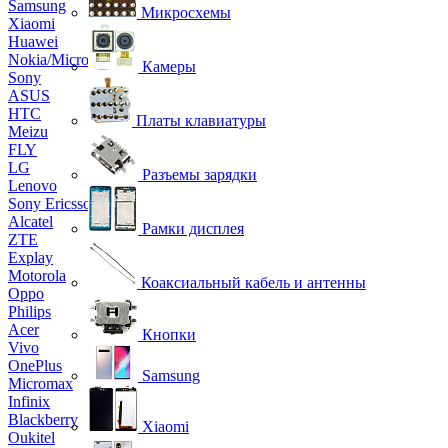
Samsung
Микросхемы
Xiaomi
Huawei
Nokia/Microsoft
Камеры
Sony
ASUS
HTC
Платы клавиатуры
Meizu
FLY
LG
Разъемы зарядки
Lenovo
Sony Ericsson
Alcatel
Рамки дисплея
ZTE
Explay
Motorola
Коаксиальный кабель и антенны
Oppo
Philips
Acer
Кнопки
Vivo
OnePlus
Samsung
Micromax
Infinix
Blackberry
Xiaomi
Oukitel