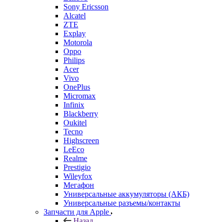
Sony Ericsson
Alcatel
ZTE
Explay
Motorola
Oppo
Philips
Acer
Vivo
OnePlus
Micromax
Infinix
Blackberry
Oukitel
Tecno
Highscreen
LeEco
Realme
Prestigio
Wileyfox
Мегафон
Универсальные аккумуляторы (АКБ)
Универсальные разъемы/контакты
Запчасти для Apple
Назад