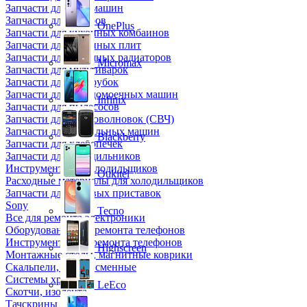
Запчасти для кофемашин
Запчасти для кулеров
OnePlus
Запчасти для кухонных комбаинов
Запчасти для кухонных плит
Запчасти для масляных радиаторов
Micromax
Запчасти для мультиварок
Запчасти для мясорубок
Запчасти для посудомоечных машин
Infinix
Запчасти для пылесосов
Запчасти для микроволновок (СВЧ)
Запчасти для стиральных машин
Blackberry
Запчасти для хлебопечек
Запчасти для холодильников
Инструмент для холодильщиков
Oukitel
Расходные материалы для холодильщиков
Запчасти для игровых приставок
Sony
Tecno
Все для ремонта электроники
Оборудование для ремонта телефонов
Инструменты для ремонта телефонов
Highscreen
Монтажные столы, магнитные коврики
Скальпели, лезвия сменные
Системы хранения
LeEco
Скотчи, изолента
Тачскрины