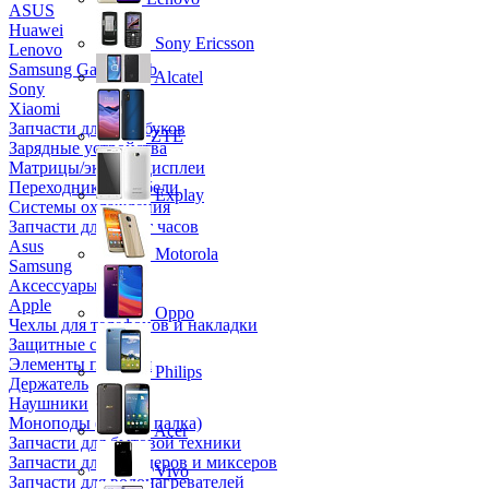
ASUS
Huawei
Sony Ericsson
Lenovo
Samsung Galaxy Tab
Alcatel
Sony
Xiaomi
Запчасти для ноутбуков
ZTE
Зарядные устройства
Матрицы/экраны/дисплеи
Переходники и кабели
Explay
Системы охлаждения
Запчасти для смарт часов
Asus
Motorola
Samsung
Аксессуары
Apple
Oppo
Чехлы для телефонов и накладки
Защитные стекла
Элементы питания
Philips
Держатель
Наушники
Моноподы (Селфи палка)
Acer
Запчасти для бытовой техники
Запчасти для блендеров и миксеров
Vivo
Запчасти для водонагревателей