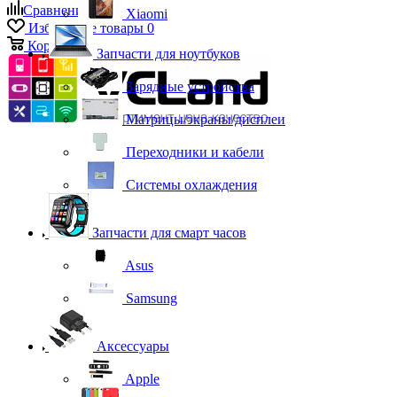
Сравнение
0
Xiaomi
Избранные товары
0
Корзина
0
Запчасти для ноутбуков
Зарядные устройства
Матрицы/экраны/дисплеи
Переходники и кабели
Системы охлаждения
Запчасти для смарт часов
Asus
Samsung
Аксессуары
Apple