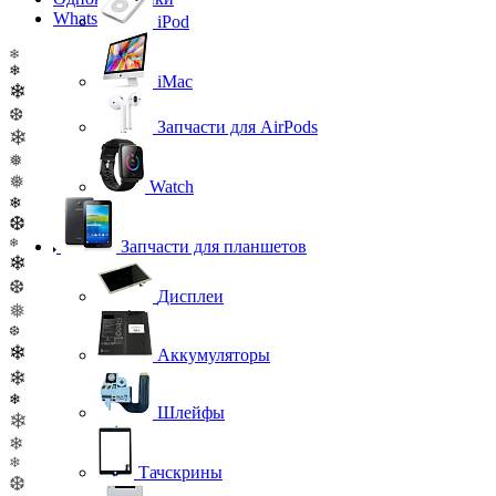
WhatsApp
iPod
❄
❄
iMac
❄
❆
Запчасти для AirPods
❄
❅
❅
Watch
❄
❆
❄
Запчасти для планшетов
❄
❆
Дисплеи
❅
❆
❄
Аккумуляторы
❄
❄
Шлейфы
❄
❄
❄
Тачскрины
❆