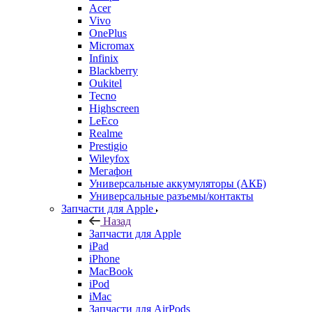
Acer
Vivo
OnePlus
Micromax
Infinix
Blackberry
Oukitel
Tecno
Highscreen
LeEco
Realme
Prestigio
Wileyfox
Мегафон
Универсальные аккумуляторы (АКБ)
Универсальные разъемы/контакты
Запчасти для Apple
Назад
Запчасти для Apple
iPad
iPhone
MacBook
iPod
iMac
Запчасти для AirPods