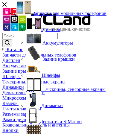
Запчасти для мобильных телефонов
Дисплеи
Аккумуляторы
Каталог
Запчасти для мобильных телефонов
Задние крышки
Дисплеи
Аккумуляторы
Задние крышки
Шлейфы
Шлейфы
Тачскрины, сенсорные экраны
Динамики
Тачскрины, сенсорные экраны
Держатели SIM-карт
Микросхемы
Камеры
Динамики
Платы клавиатуры
Разъемы зарядки
Рамки дисплея
Держатели SIM-карт
Коаксиальный кабель и антенны
Кнопки