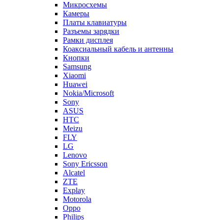
Микросхемы
Камеры
Платы клавиатуры
Разъемы зарядки
Рамки дисплея
Коаксиальный кабель и антенны
Кнопки
Samsung
Xiaomi
Huawei
Nokia/Microsoft
Sony
ASUS
HTC
Meizu
FLY
LG
Lenovo
Sony Ericsson
Alcatel
ZTE
Explay
Motorola
Oppo
Philips