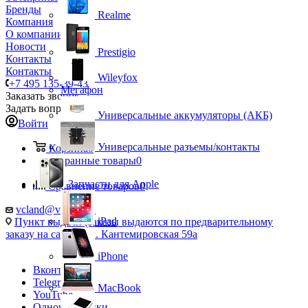
Бренды
Realme
Компания
О компании
Новости
Prestigio
Контакты
Контакты
Wileyfox
+7 495 135-39-43
Мегафон
Заказать звонок
Задать вопрос
Универсальные аккумуляторы (АКБ)
Войти
Универсальные разъемы/контакты
Корзина
0
Избранные товары
0
Запчасти для Apple
Сравнение товаров
0
vcland@vcland.ru
iPad
Пункт выдачи (заказы выдаются по предварительному
заказу на сайте), ул. Кантемировская 59а
iPhone
Вконтакте
Telegram
MacBook
YouTube
Одноклассники