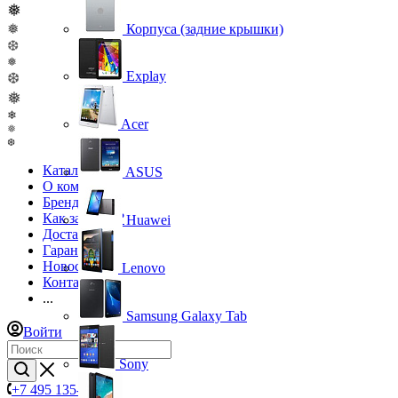
❅
❅
Корпуса (задние крышки)
❆
❅
Explay
❆
❅
❄
Acer
❅
❆
Каталог
ASUS
О компании
Бренды
Как заказать?
Huawei
Доставка
Гарантия
Новости
Lenovo
Контакты
...
Samsung Galaxy Tab
Войти
Sony
+7 495 135-39-43