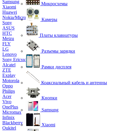
Samsung
Микросхемы
Xiaomi
Huawei
Nokia/Microsoft
Камеры
Sony
ASUS
HTC
Платы клавиатуры
Meizu
FLY
LG
Разъемы зарядки
Lenovo
Sony Ericsson
Alcatel
Рамки дисплея
ZTE
Explay
Motorola
Коаксиальный кабель и антенны
Oppo
Philips
Acer
Кнопки
Vivo
OnePlus
Samsung
Micromax
Infinix
Blackberry
Xiaomi
Oukitel