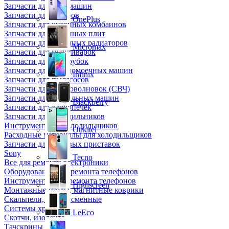
Запчасти для кофемашин
Запчасти для кулеров
OnePlus
Запчасти для кухонных комбаинов
Запчасти для кухонных плит
Запчасти для масляных радиаторов
Micromax
Запчасти для мультиварок
Запчасти для мясорубок
Запчасти для посудомоечных машин
Infinix
Запчасти для пылесосов
Запчасти для микроволновок (СВЧ)
Запчасти для стиральных машин
Blackberry
Запчасти для хлебопечек
Запчасти для холодильников
Инструмент для холодильщиков
Oukitel
Расходные материалы для холодильщиков
Запчасти для игровых приставок
Sony
Tecno
Все для ремонта электроники
Оборудование для ремонта телефонов
Инструменты для ремонта телефонов
Highscreen
Монтажные столы, магнитные коврики
Скальпели, лезвия сменные
Системы хранения
LeEco
Скотчи, изолента
Тачскрины