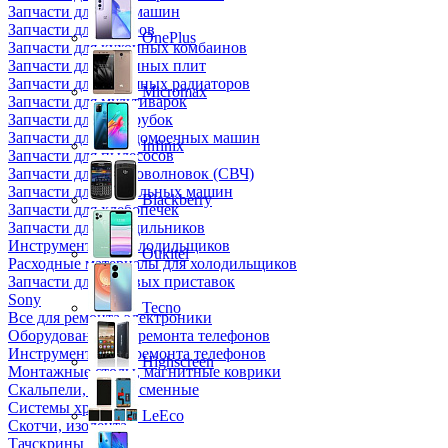
Запчасти для кофемашин
Запчасти для кулеров
OnePlus
Запчасти для кухонных комбаинов
Запчасти для кухонных плит
Запчасти для масляных радиаторов
Micromax
Запчасти для мультиварок
Запчасти для мясорубок
Запчасти для посудомоечных машин
Infinix
Запчасти для пылесосов
Запчасти для микроволновок (СВЧ)
Запчасти для стиральных машин
Blackberry
Запчасти для хлебопечек
Запчасти для холодильников
Инструмент для холодильщиков
Oukitel
Расходные материалы для холодильщиков
Запчасти для игровых приставок
Sony
Tecno
Все для ремонта электроники
Оборудование для ремонта телефонов
Инструменты для ремонта телефонов
Highscreen
Монтажные столы, магнитные коврики
Скальпели, лезвия сменные
Системы хранения
LeEco
Скотчи, изолента
Тачскрины