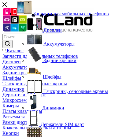
Запчасти для мобильных телефонов
Дисплеи
Аккумуляторы
Каталог
Запчасти для мобильных телефонов
Задние крышки
Дисплеи
Аккумуляторы
Задние крышки
Шлейфы
Шлейфы
Тачскрины, сенсорные экраны
Динамики
Тачскрины, сенсорные экраны
Держатели SIM-карт
Микросхемы
Камеры
Динамики
Платы клавиатуры
Разъемы зарядки
Рамки дисплея
Держатели SIM-карт
Коаксиальный кабель и антенны
Кнопки