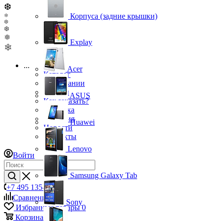
❆
Корпуса (задние крышки)
❄
❆
❆
❅
Explay
❄
...
Acer
Каталог
О компании
Бренды
ASUS
Как заказать?
Доставка
Гарантия
Huawei
Новости
Контакты
Lenovo
Войти
Samsung Galaxy Tab
+7 495 135-39-43
Сравнение
0
Sony
Избранные товары
0
Корзина
0