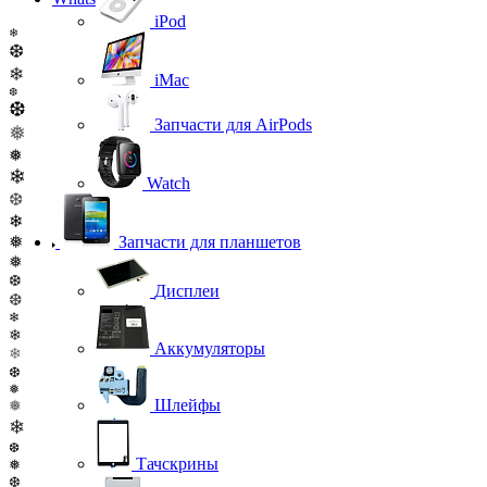
iPod
❄
❆
❄
iMac
❆
❆
Запчасти для AirPods
❅
❅
❄
Watch
❆
❄
❅
Запчасти для планшетов
❅
❆
Дисплеи
❆
❄
❄
Аккумуляторы
❄
❆
❅
Шлейфы
❅
❄
❆
Тачскрины
❅
❆