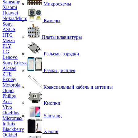
Samsung
Микросхемы
Xiaomi
Huawei
Nokia/Microsoft
Камеры
Sony
ASUS
HTC
Платы клавиатуры
Meizu
FLY
LG
Разъемы зарядки
Lenovo
Sony Ericsson
Alcatel
Рамки дисплея
ZTE
Explay
Motorola
Коаксиальный кабель и антенны
Oppo
Philips
Acer
Кнопки
Vivo
OnePlus
Samsung
Micromax
Infinix
Blackberry
Xiaomi
Oukitel