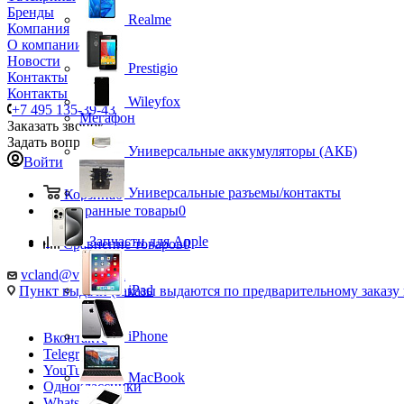
Бренды
Realme
Компания
О компании
Новости
Prestigio
Контакты
Контакты
Wileyfox
+7 495 135-39-43
Мегафон
Заказать звонок
Задать вопрос
Универсальные аккумуляторы (АКБ)
Войти
Универсальные разъемы/контакты
Корзина
0
Избранные товары
0
Запчасти для Apple
Сравнение товаров
0
vcland@vcland.ru
iPad
Пункт выдачи (заказы выдаются по предварительному заказу н
iPhone
Вконтакте
Telegram
YouTube
MacBook
Одноклассники
WhatsApp