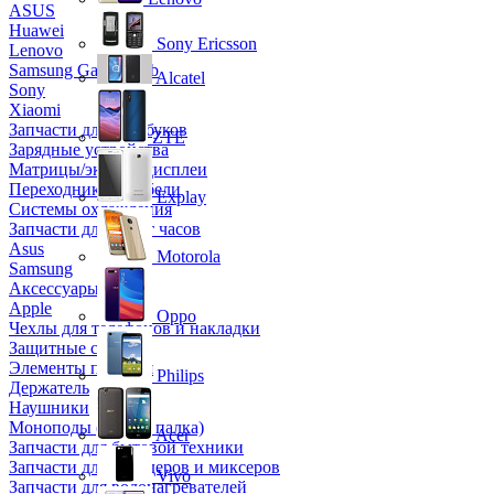
ASUS
Huawei
Sony Ericsson
Lenovo
Samsung Galaxy Tab
Alcatel
Sony
Xiaomi
Запчасти для ноутбуков
ZTE
Зарядные устройства
Матрицы/экраны/дисплеи
Переходники и кабели
Explay
Системы охлаждения
Запчасти для смарт часов
Asus
Motorola
Samsung
Аксессуары
Apple
Oppo
Чехлы для телефонов и накладки
Защитные стекла
Элементы питания
Philips
Держатель
Наушники
Моноподы (Селфи палка)
Acer
Запчасти для бытовой техники
Запчасти для блендеров и миксеров
Vivo
Запчасти для водонагревателей