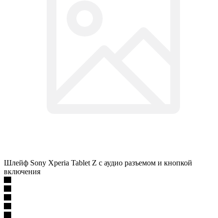
Шлейф Sony Xperia Tablet Z с аудио разъемом и кнопкой
включения
Уточнить у менеджера
164
₽
/шт
Варианты цен
164
₽
/шт
Подробности
Под заказ
Наши менеджеры обязательно свяжутся с вами и уточнят
условия есть ли товар в наличии, если его нету то закажут его