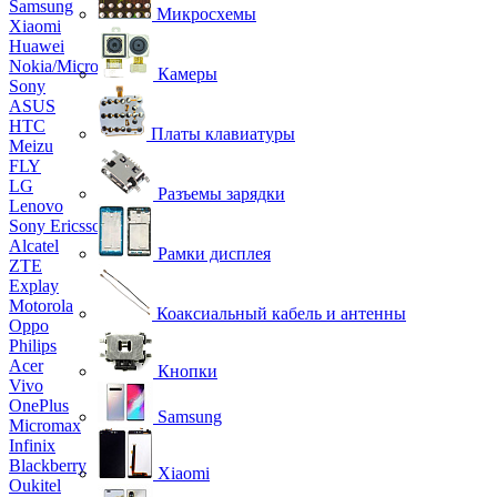
Samsung
Микросхемы
Xiaomi
Huawei
Nokia/Microsoft
Камеры
Sony
ASUS
HTC
Платы клавиатуры
Meizu
FLY
LG
Разъемы зарядки
Lenovo
Sony Ericsson
Alcatel
Рамки дисплея
ZTE
Explay
Motorola
Коаксиальный кабель и антенны
Oppo
Philips
Acer
Кнопки
Vivo
OnePlus
Samsung
Micromax
Infinix
Blackberry
Xiaomi
Oukitel