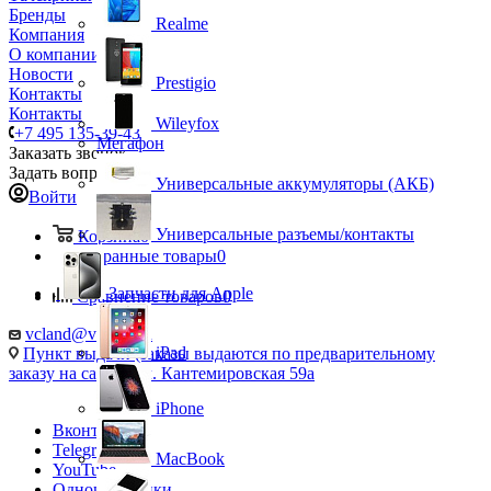
Бренды
Realme
Компания
О компании
Новости
Prestigio
Контакты
Контакты
Wileyfox
+7 495 135-39-43
Мегафон
Заказать звонок
Задать вопрос
Универсальные аккумуляторы (АКБ)
Войти
Универсальные разъемы/контакты
Корзина
0
Избранные товары
0
Запчасти для Apple
Сравнение товаров
0
vcland@vcland.ru
iPad
Пункт выдачи (заказы выдаются по предварительному
заказу на сайте), ул. Кантемировская 59а
iPhone
Вконтакте
Telegram
MacBook
YouTube
Одноклассники