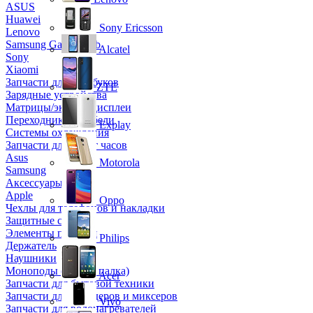
ASUS
Huawei
Sony Ericsson
Lenovo
Samsung Galaxy Tab
Alcatel
Sony
Xiaomi
Запчасти для ноутбуков
ZTE
Зарядные устройства
Матрицы/экраны/дисплеи
Переходники и кабели
Explay
Системы охлаждения
Запчасти для смарт часов
Asus
Motorola
Samsung
Аксессуары
Apple
Oppo
Чехлы для телефонов и накладки
Защитные стекла
Элементы питания
Philips
Держатель
Наушники
Моноподы (Селфи палка)
Acer
Запчасти для бытовой техники
Запчасти для блендеров и миксеров
Vivo
Запчасти для водонагревателей