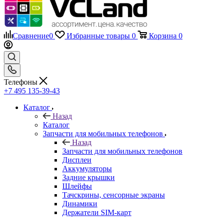
Телефоны
+7 495 135-39-43
Каталог
Назад
Каталог
Запчасти для мобильных телефонов
Назад
Запчасти для мобильных телефонов
Дисплеи
Аккумуляторы
Задние крышки
Шлейфы
Тачскрины, сенсорные экраны
Динамики
Держатели SIM-карт
Микросхемы
Камеры
Платы клавиатуры
Разъемы зарядки
Рамки дисплея
Коаксиальный кабель и антенны
Кнопки
Samsung
Xiaomi