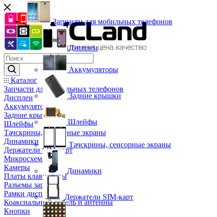
Запчасти для мобильных телефонов
Дисплеи
Аккумуляторы
Каталог
Запчасти для мобильных телефонов
Задние крышки
Дисплеи
Аккумуляторы
Задние крышки
Шлейфы
Шлейфы
Тачскрины, сенсорные экраны
Динамики
Тачскрины, сенсорные экраны
Держатели SIM-карт
Микросхемы
Камеры
Динамики
Платы клавиатуры
Разъемы зарядки
Рамки дисплея
Держатели SIM-карт
Коаксиальный кабель и антенны
Кнопки