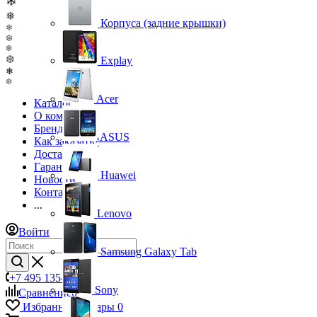
❄
❅
Корпуса (задние крышки)
❄
❆
❆
❆
Explay
❄
❆
Acer
Каталог
О компании
Бренды
ASUS
Как заказать?
Доставка
Гарантия
Huawei
Новости
Контакты
...
Lenovo
Войти
Samsung Galaxy Tab
+7 495 135-39-43
Sony
Сравнение
0
Избранные товары
0