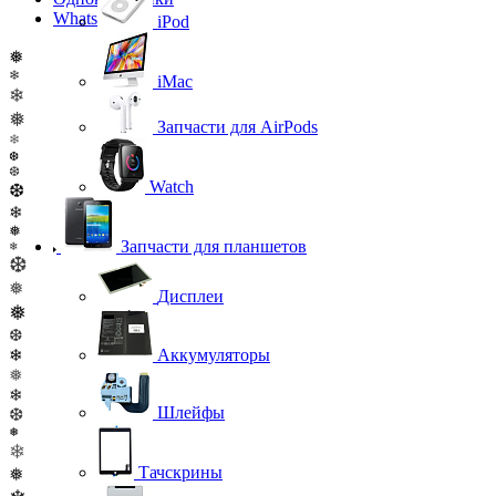
WhatsApp
iPod
❅
❄
iMac
❄
❅
Запчасти для AirPods
❄
❆
❆
Watch
❆
❄
❅
Запчасти для планшетов
❄
❆
❅
Дисплеи
❅
❆
Аккумуляторы
❄
❅
❄
Шлейфы
❆
❅
❄
Тачскрины
❅