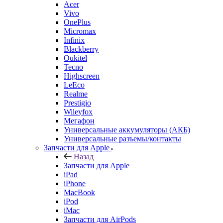
Highscreen
LeEco
Realme
Prestigio
Wileyfox
Мегафон
Универсальные аккумуляторы (АКБ)
Универсальные разъемы/контакты
Запчасти для Apple
Назад
Запчасти для Apple
iPad
iPhone
MacBook
iPod
iMac
Запчасти для AirPods
Watch
Запчасти для планшетов
Назад
Запчасти для планшетов
Дисплеи
Аккумуляторы
Шлейфы
Тачскрины