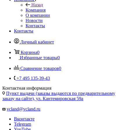
Корзина
0
Избранные товары
0
Сравнение товаров
0
+7 495 135-39-43
Контактная информация
Пункт выдачи (заказы выдаются по предварительному
заказу на сайте), ул. Кантемировская 59а
vcland@vcland.ru
Вконтакте
Telegram
YouTube
Одноклассники
WhatsApp
Шлейф Sony Xperia Tablet Z с аудио