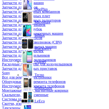
Запчасти для кофемашин
Запчасти для кулеров
OnePlus
Запчасти для кухонных комбаинов
Запчасти для кухонных плит
Запчасти для масляных радиаторов
Micromax
Запчасти для мультиварок
Запчасти для мясорубок
Запчасти для посудомоечных машин
Infinix
Запчасти для пылесосов
Запчасти для микроволновок (СВЧ)
Запчасти для стиральных машин
Blackberry
Запчасти для хлебопечек
Запчасти для холодильников
Инструмент для холодильщиков
Oukitel
Расходные материалы для холодильщиков
Запчасти для игровых приставок
Sony
Tecno
Все для ремонта электроники
Оборудование для ремонта телефонов
Инструменты для ремонта телефонов
Highscreen
Монтажные столы, магнитные коврики
Скальпели, лезвия сменные
Системы хранения
LeEco
Скотчи, изолента
Тачскрины