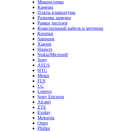
Huawei
Nokia/Microsoft
Sony
ASUS
HTC
Meizu
FLY
LG
Lenovo
Sony Ericsson
Alcatel
ZTE
Explay
Motorola
Oppo
Philips
Acer
Vivo
OnePlus
Micromax
Infinix
Blackberry
Oukitel
Tecno